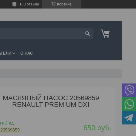
183 отзыва
Корзина
АТЕЛИ
О НАС
МАСЛЯНЫЙ НАСОС 20569859
RENAULT PREMIUM DXI
е 2 ед.
650
руб.
:
20569859