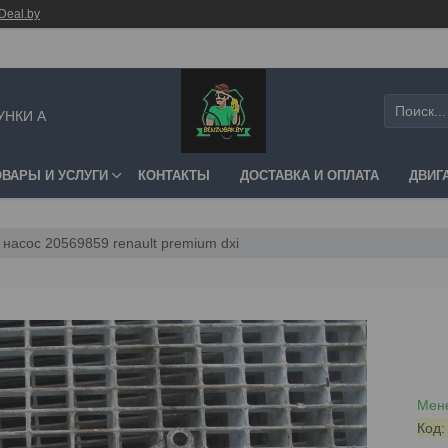
Deal.by
УНКИ А
ОВАРЫ И УСЛУГИ
КОНТАКТЫ
ДОСТАВКА И ОПЛАТА
ДВИГ
насос 20569859 renault premium dxi
Мене
Код