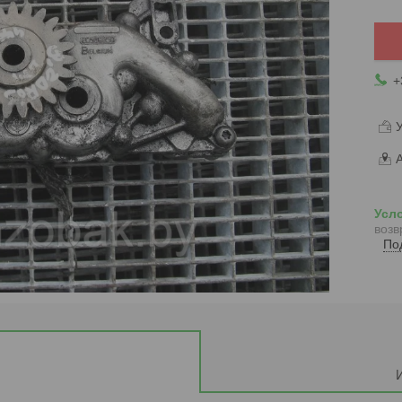
+
У
А
возв
По