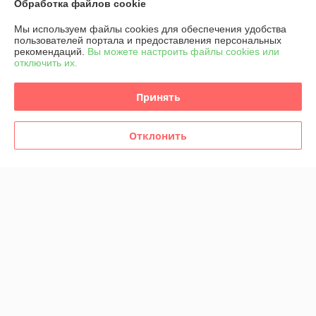
Обработка файлов cookie
Мы используем файлы cookies для обеспечения удобства
пользователей портала и предоставления персональных
рекомендаций.
Вы можете настроить файлы cookies или
отключить их.
Принять
Отклонить
ФОРСУНКА ТОПЛИВНАЯ
ФОРСУНКА ТОПЛИВНАЯ
7T1Q9F593AB A2C59511611
4M5Q9F593AD
2079599 FORD 1.8 TDCI
A2C59511610 FORD 1.8
TDCI
В наличии
В наличии
900
945
руб./комплект
руб./комплект
Купить
Купить
Показать ещё