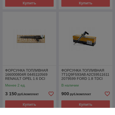
Купить
Купить
ФОРСУНКА ТОПЛИВНАЯ
ФОРСУНКА ТОПЛИВНАЯ
166000804R 0445110569
7T1Q9F593AB A2C59511611
RENAULT OPEL 1.6 DCI
2079599 FORD 1.8 TDCI
Менее 2 ед.
В наличии
3 150
900
руб./комплект
руб./комплект
Купить
Купить