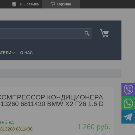
183 отзыва
Корзина
АТЕЛИ
О НАС
КОМПРЕССОР КОНДИЦИОНЕРА
813260 6811430 BMW X2 F26 1.6 D
е 2 ед.
1 260
руб.
:
813260 6811430