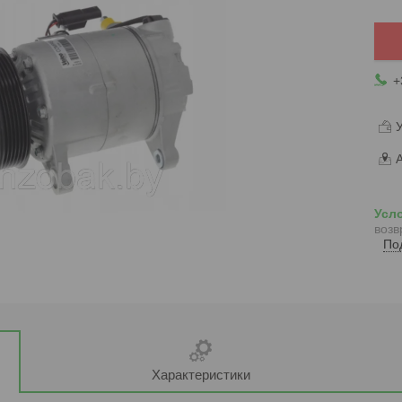
+
У
А
возв
По
Характеристики