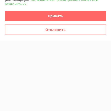
рекомендаций.
Вы можете настроить файлы cookies или
отключить их.
Доставка и оплата
Принять
График работы
Отклонить
Полная версия сайта
Политика обработки cookies
Сайт создан на платформе Deal.by
Информация для покупателя
Юридическое лицо:
ООО «АЙЛ БИ БАК»
230001, г. Гродно, ул. Солнечная 5
Регистрационный номер ЕГР: 591040671