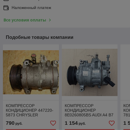
Наложенный платеж
Все условия оплаты
Подобные товары компании
КОМПРЕССОР
КОМПРЕССОР
КО
КОНДИЦИОНЕР 447220-
КОНДИЦИОНЕР
КО
5873 CHRYSLER
8E0260805BS AUDI A4 B7
78
VOYAGER 2.8 2004 - 2007
A6 1.9 2.0 TDI BRD TFSI
CI
790
1 154
1 
руб.
руб.
PE