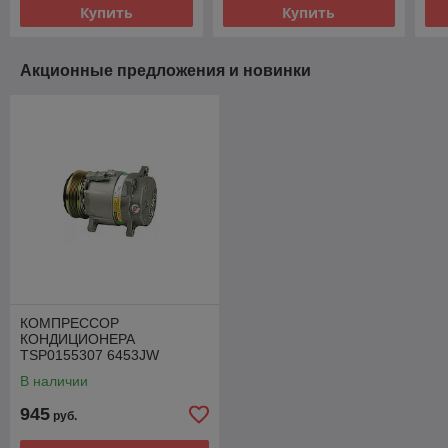
Купить
Купить
Акционные предложения и новинки
КОМПРЕССОР
КОНДИЦИОНЕРА
TSP0155307 6453JW
964059380 CITROEN
В наличии
PEUGEOT 2.0 HDI
945
руб.