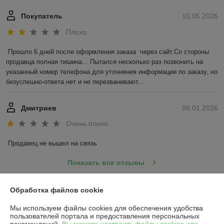
Покупатель
10.05.2026
Плохо
Прошло 6 дней после оформления заказа  через сайт.Со стороны 
продавца полная тишина... Пытался несколько раз позвонить на 
указанный номер телефона для уточнения информации по заказу, но 
безуспешно-ответа нет и не перезванивают...
Дмитриев
08.01.2026
Очень плохо
Продавец не вышел на связь
Показать все отзывы
Обработка файлов cookie
О нас
Мы используем файлы cookies для обеспечения удобства
пользователей портала и предоставления персональных
Контакты